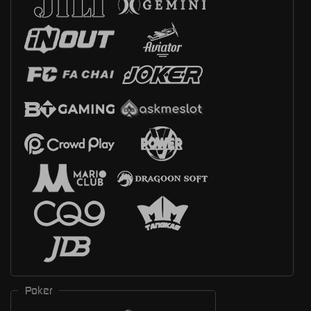
Poker