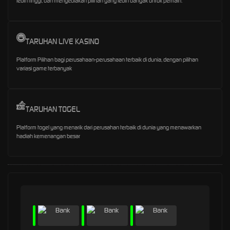
lebih tinggi, dan menyediakan pilihan yang lebih banyak untuk pemain.
TARUHAN LIVE KASINO
Platform Pilihan bagi perusahaan-perusahaan terbaik di dunia, dengan pilihan
variasi game terbanyak
TARUHAN TOGEL
Platform togel yang menarik dari perusahan terbaik di dunia yang menawarkan
hadiah kemenangan besar