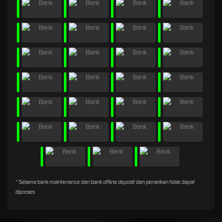
* Selama bank maintenance dan bank offline deposit dan penarikan tidak dapat
diproses